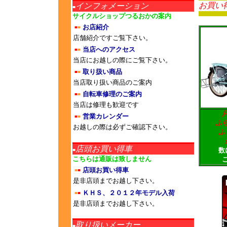
お買い
インフォメーション
■
サイクルショップつるおかの案内
お店紹介
■
■
店舗紹介ですご覧下さい。
当店へのアクセス
■
■
当店にお越しの際にご覧下さい。
取り扱い商品
■
■
当店取り扱い商品のご案内
自転車修理のご案内
■
■
当店は修理も歓迎です
営業カレンダー
■
■
ふ
お越しの際は必ずご確認下さい。
ふ
店頭お買い得車
数
■
こちらは通販は致しません
店頭お買い得車
■
■
是非店頭までお越し下さい。
ＫＨＳ、２０１２年モデル入荷
■
■
是非店頭までお越し下さい。
取り扱いメーカー
■