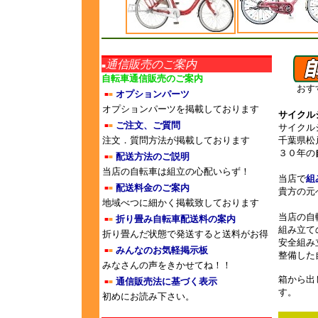
通信販売のご案内
■
自転車通信販売のご案内
おす
オプションパーツ
■
■
オプションパーツを掲載しております
サイクル
ご注文、ご質問
■
■
サイクル
注文．質問方法が掲載しております
千葉県松
３０年の
配送方法のご説明
■
■
当店の自転車は組立の心配いらず！
当店で
組
配送料金のご案内
■
■
貴方の元
地域べつに細かく掲載致しております
当店の自
折り畳み自転車配送料の案内
■
■
組み立て
折り畳んだ状態で発送すると送料がお得
安全組み
みんなのお気軽掲示板
■
■
整備した
みなさんの声をきかせてね！！
箱から出
通信販売法に基づく表示
■
■
す。
初めにお読み下さい。