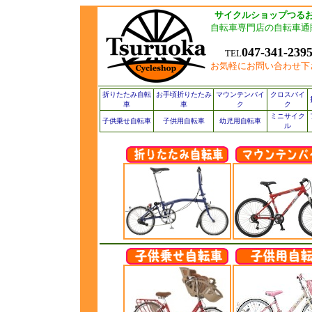
サイクルショップつる
自転車専門店の自転車通
047-341-239
TEL
お気軽にお問い合わせ下
折りたたみ自転
お手頃折りたたみ
マウンテンバイ
クロスバイ
車
車
ク
ク
ミニサイク
子供乗せ自転車
子供用自転車
幼児用自転車
ル