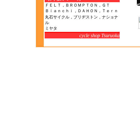
ＦＥＬＴ
，
ＢＲＯＭＰＴＯＮ
，
ＧＴ
Ｂｉａｎｃｈ
ｉ，
ＤＡＨＯＮ
，
Ｔｅｒｎ
丸石サイクル，ブリヂストン，ナショナ
ル
ミヤタ
cycle shop Tsuruoka