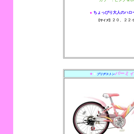
●
ちょっぴり大人のハロ
２０、２
【サイズ】
バーミィ
★
★
ブリヂストン