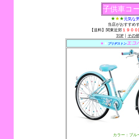
子供車コ
★
★
★
元気な
当店がおすすめ
【送料】関東近郊
１９００
TOP
｜
その
エコ
★
★
ブリヂストン
カラー：ブル