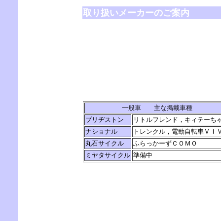
取り扱いメーカーのご案内
一般車 主な掲載車種
ブリヂストン
リトルフレンド，キィテーち
ナショナル
トレンクル，電動自転車ＶＩ
丸石サイクル
ふらっかーずＣＯＭＯ
ミヤタサイクル
準備中