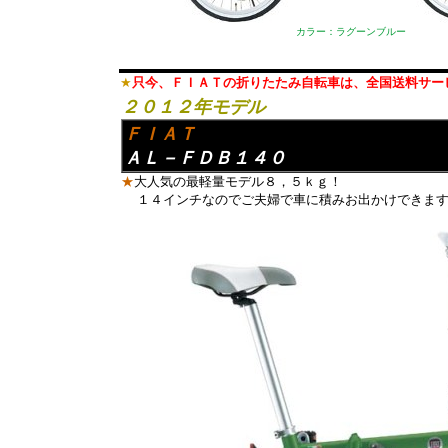
カラー：ラグーンブルー
★
只今、ＦＩＡＴの折りたたみ自転車は、全国送料サー
２０１２年モデル
ＦＩＡＴ
ＡＬ－ＦＤＢ１４０
★
大人気の最軽量モデル８，５ｋｇ！
１４インチなのでご夫婦で車に積みお出かけできま