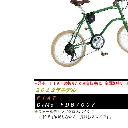
★
只今、ＦＩＡＴの折りたたみ自転車は、全国送料サー
２０１２年モデル
ＦＩＡＴ
Ｃ
Ｍ
－ＦＤＢ７００７
ｏ
ｒ
★
フォールディングクロスバイク！
小径では物足りない方に是非おススメです。