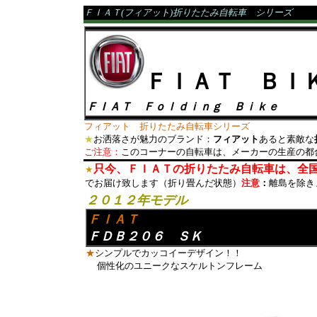
ＦＩＡＴ(フィアット)折りたたみ自転車 シリーズ
ＦＩＡＴ ＢＩ
ＦＩＡＴ
Ｆｏｌｄｉｎｇ Ｂｉｋｅ
フィアット 折りたたみ自転車シリーズ
★
お洒落さが魅力のブランド：
フィアット
あると素敵な
ご注意：
このコーナーの自転車は、メーカーの生産の都
只今、ＦＩＡＴの折りたたみ自転車は、全
★
でお届け致します（折り畳んだ状態
）
注意
：
離島を除き
２０１２年モデル
ＦＩＡＴ
ＦＤＢ２０６ ＳＫ
★
シンプルでカッコイーデザイン！！
個性化のユニークなスケルトンフレーム