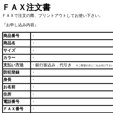
ＦＡＸ注文書
ＦＡＸで注文の際、プリントアウトしてお使い下さい。
『お申し込み内容』
商品番号
・
商品名
・
サイズ
・
カラー
・
支払い方法
・
銀行振込み．代引き
※ご希望の方に〇をお付け下さ
防犯登録
・
身長
・
お名前
・
住所
・
電話番号
・
ＦＡＸ番号
・